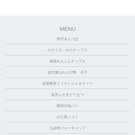
MENU
焼芋きんつば
のどぐろ・かにチップス
加賀れんこんチップス
金沢東山わらび餅 月子
加賀棒茶フィナンシェ＆ティー
金沢ふやきどーなつ
能登の塩パン
のど黒ソフト
九谷焼ジャーキャップ