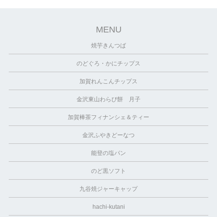
MENU
焼芋きんつば
のどぐろ・かにチップス
加賀れんこんチップス
金沢東山わらび餅 月子
加賀棒茶フィナンシェ＆ティー
金沢ふやきどーなつ
能登の塩パン
のど黒ソフト
九谷焼ジャーキャップ
hachi-kutani