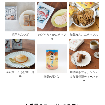
焼芋きんつば
のどぐろ・かにチップ
加賀れんこんチップス
ス
金沢東山わらび餅 月
加賀棒茶フィナンシェ
子
能登の塩パン
＆加賀棒茶ティーバッ
グ