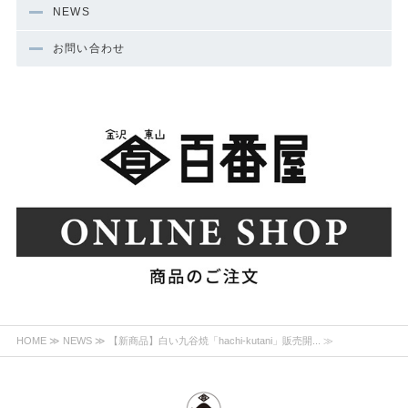
NEWS
お問い合わせ
HOME
≫
NEWS
≫ 【新商品】白い九谷焼「hachi-kutani」販売開... ≫