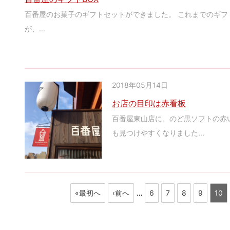
百番屋のお菓子のギフトセットができました。 これまでのギフ
が、...
2018年05月14日
お店の目印は赤看板
百番屋東山店に、のど黒ソフトの赤
も見つけやすくなりました...
«最初へ
‹前へ
…
6
7
8
9
10