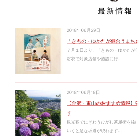
最新情報
2018年06月29日
「きもの・ゆかたが似合うまち
７月１日より、「きもの・ゆかたが
浴衣で対象店舗や施設に行...
2018年06月18日
【金沢・東山のおすすめ情報】
す
観光客でにぎわうひがし茶屋街を抜
いくと急な坂道が現れます...