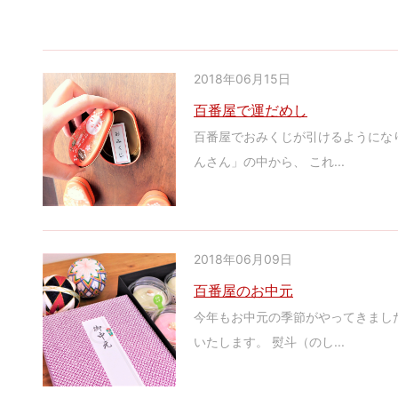
2018年06月15日
百番屋で運だめし
百番屋でおみくじが引けるようにな
んさん」の中から、 これ...
2018年06月09日
百番屋のお中元
今年もお中元の季節がやってきまし
いたします。 熨斗（のし...