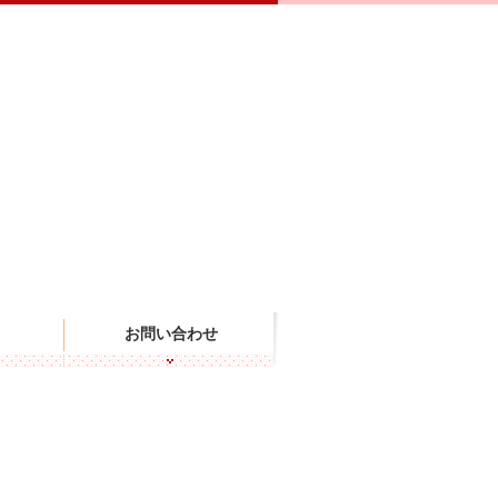
 金沢東山・百番屋｜株式会社ビッグサンタ | 石川県金沢市
お問い合わせ