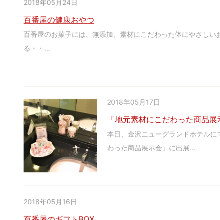
2018年05月24日
百番屋の健康おやつ
百番屋のお菓子には、無添加、素材にこだわった体にやさしいお
る・・...
2018年05月17日
「地元素材にこだわった商品展
本日、金沢ニューグランドホテルにて
わった商品展示会」に出展...
2018年05月16日
百番屋のギフトBOX